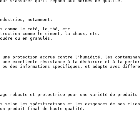
our s'assurer qu'il répond aux normes de qualité.

ndustries, notamment:

s comme le café, le thé, etc.

truction comme le ciment, la chaux, etc.

oudre ou en granulés.

 une protection accrue contre l'humidité, les contaminan
 une excellente résistance à la déchirure et à la perfor
 ou des informations spécifiques, et adapté avec différe
age robuste et protectrice pour une variété de produits 
s selon les spécifications et les exigences de nos clien