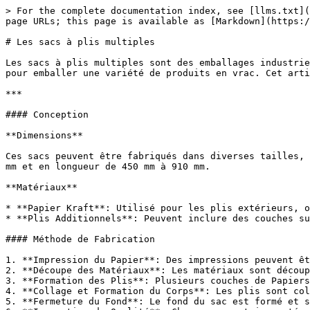
> For the complete documentation index, see [llms.txt](
page URLs; this page is available as [Markdown](https:/
# Les sacs à plis multiples

Les sacs à plis multiples sont des emballages industrie
pour emballer une variété de produits en vrac. Cet arti
***

#### Conception

**Dimensions**

Ces sacs peuvent être fabriqués dans diverses tailles, 
mm et en longueur de 450 mm à 910 mm.

**Matériaux**

* **Papier Kraft**: Utilisé pour les plis extérieurs, o
* **Plis Additionnels**: Peuvent inclure des couches su
#### Méthode de Fabrication

1. **Impression du Papier**: Des impressions peuvent êt
2. **Découpe des Matériaux**: Les matériaux sont découp
3. **Formation des Plis**: Plusieurs couches de Papiers
4. **Collage et Formation du Corps**: Les plis sont col
5. **Fermeture du Fond**: Le fond du sac est formé et s