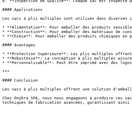
6. **Inspection de Qualité**: Chaque sac est inspecté p
#### Applications

Les sacs à plis multiples sont utilisés dans diverses i
* **Alimentation**: Pour emballer des produits sensible
* **Construction**: Pour emballer des matériaux de cons
* **Chimie**: Pour emballer des produits chimiques en p
#### Avantages

* **Protection Supérieure**: Les plis multiples offrent
* **Robustesse**: La conception à plis multiples assure
* **Personnalisable**: Peut être imprimé avec des logos
***

#### Conclusion

Les sacs à plis multiples offrent une solution d'emball
Chez Onykra SPA, nous nous engageons à produire ces sac