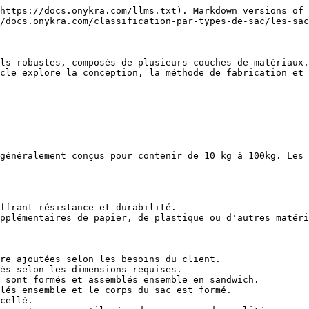
https://docs.onykra.com/llms.txt). Markdown versions of 
/docs.onykra.com/classification-par-types-de-sac/les-sac
ls robustes, composés de plusieurs couches de matériaux.
cle explore la conception, la méthode de fabrication et 
généralement conçus pour contenir de 10 kg à 100kg. Les 
ffrant résistance et durabilité.

pplémentaires de papier, de plastique ou d'autres matéri
re ajoutées selon les besoins du client.

és selon les dimensions requises.

 sont formés et assemblés ensemble en sandwich.

lés ensemble et le corps du sac est formé.

cellé.
