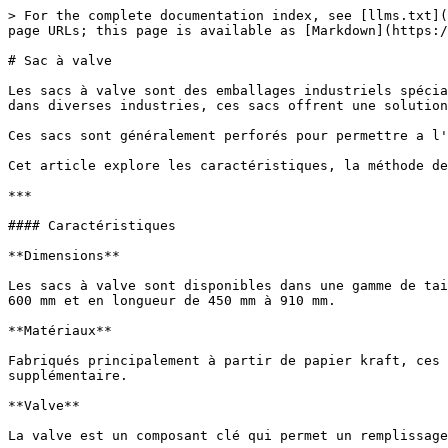
> For the complete documentation index, see [llms.txt](
page URLs; this page is available as [Markdown](https:/
# Sac à valve

Les sacs à valve sont des emballages industriels spécia
dans diverses industries, ces sacs offrent une solution
Ces sacs sont généralement perforés pour permettre a l'
Cet article explore les caractéristiques, la méthode de
***

#### Caractéristiques

**Dimensions**

Les sacs à valve sont disponibles dans une gamme de tai
600 mm et en longueur de 450 mm à 910 mm.

**Matériaux**

Fabriqués principalement à partir de papier kraft, ces 
supplémentaire.

**Valve**

La valve est un composant clé qui permet un remplissage