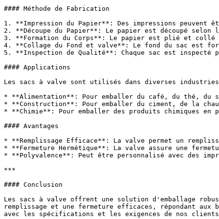
#### Méthode de Fabrication

1. **Impression du Papier**: Des impressions peuvent êt
2. **Découpe du Papier**: Le papier est découpé selon l
3. **Formation du Corps**: Le papier est plié et collé 
4. **Collage du Fond et valve**: Le fond du sac est for
5. **Inspection de Qualité**: Chaque sac est inspecté p
#### Applications

Les sacs à valve sont utilisés dans diverses industries
* **Alimentation**: Pour emballer du café, du thé, du s
* **Construction**: Pour emballer du ciment, de la chau
* **Chimie**: Pour emballer des produits chimiques en p
#### Avantages

* **Remplissage Efficace**: La valve permet un rempliss
* **Fermeture Hermétique**: La valve assure une fermetu
* **Polyvalence**: Peut être personnalisé avec des impr
***

#### Conclusion

Les sacs à valve offrent une solution d'emballage robus
remplissage et une fermeture efficaces, répondant aux b
avec les spécifications et les exigences de nos clients